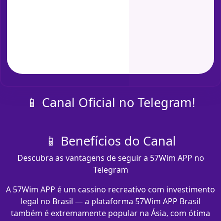
📱 Canal Oficial no Telegram!
📱 Benefícios do Canal
Descubra as vantagens de seguir a 57Wim APP no
Telegram
A 57Wim APP é um cassino recreativo com investimento
legal no Brasil — a plataforma 57Wim APP Brasil
também é extremamente popular na Ásia, com ótima