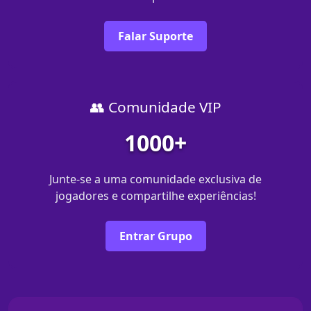
Falar Suporte
👥 Comunidade VIP
1000+
Junte-se a uma comunidade exclusiva de
jogadores e compartilhe experiências!
Entrar Grupo