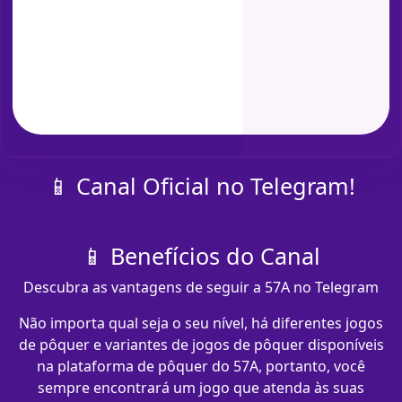
📱 Canal Oficial no Telegram!
📱 Benefícios do Canal
Descubra as vantagens de seguir a 57A no Telegram
Não importa qual seja o seu nível, há diferentes jogos
de pôquer e variantes de jogos de pôquer disponíveis
na plataforma de pôquer do 57A, portanto, você
sempre encontrará um jogo que atenda às suas