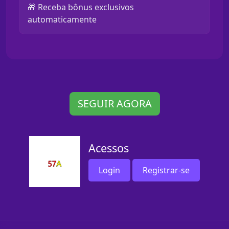
🎁 Receba bônus exclusivos
automaticamente
SEGUIR AGORA
Acessos
Login
Registrar-se