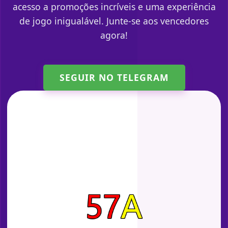
acesso a promoções incríveis e uma experiência
de jogo inigualável. Junte-se aos vencedores
agora!
SEGUIR NO TELEGRAM