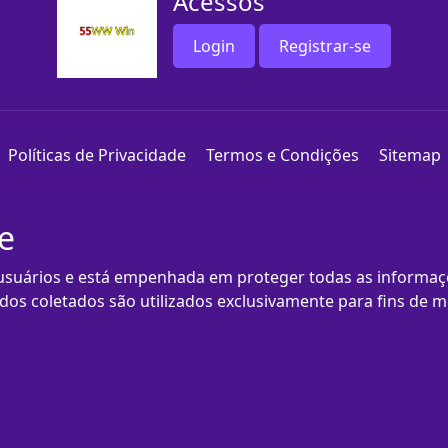
Acessos
Login
Registrar-se
Políticas de Privacidade
Termos e Condições
Sitemap
de
 usuários e está empenhada em proteger todas as informaç
os coletados são utilizados exclusivamente para fins de m