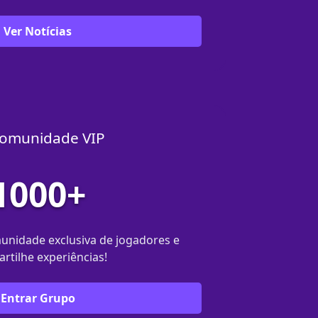
Ver Notícias
Comunidade VIP
1000+
unidade exclusiva de jogadores e
rtilhe experiências!
Entrar Grupo