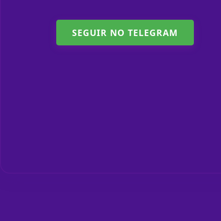
SEGUIR NO TELEGRAM