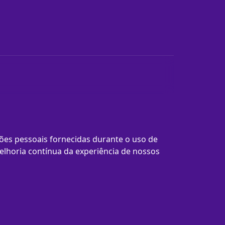
ões pessoais fornecidas durante o uso de
elhoria contínua da experiência de nossos