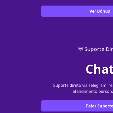
Ver Bônus
💬 Suporte Di
Cha
Suporte direto via Telegram, r
atendimento persona
Falar Suport