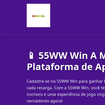
📱 55WW Win A 
Plataforma de A
Cadastre-se na 55WW Win para ganhar 
cada recarga. Com a 55WW Win, você t
incríveis e uma experiência de jogo inig
vencedores agora!