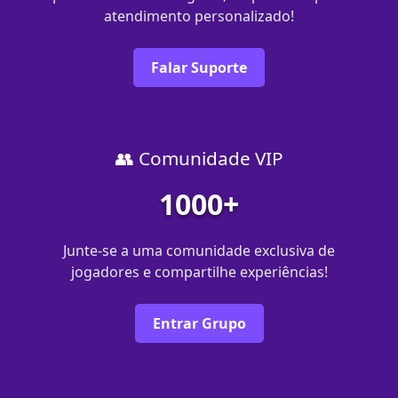
atendimento personalizado!
Falar Suporte
👥 Comunidade VIP
1000+
Junte-se a uma comunidade exclusiva de
jogadores e compartilhe experiências!
Entrar Grupo