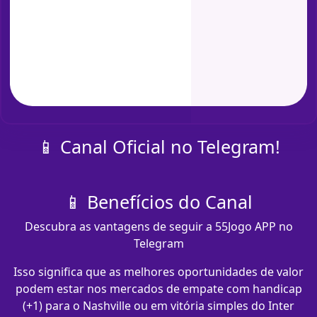
📱 Canal Oficial no Telegram!
📱 Benefícios do Canal
Descubra as vantagens de seguir a 55Jogo APP no
Telegram
Isso significa que as melhores oportunidades de valor
podem estar nos mercados de empate com handicap
(+1) para o Nashville ou em vitória simples do Inter