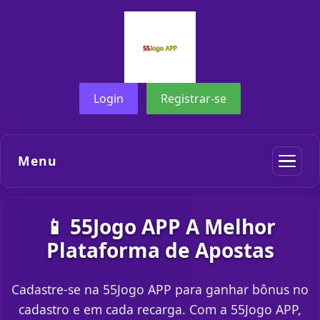
Login
Registrar-se
Menu
📱 55Jogo APP A Melhor
Plataforma de Apostas
Cadastre-se na 55Jogo APP para ganhar bônus no
cadastro e em cada recarga. Com a 55Jogo APP,