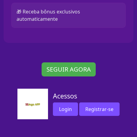
🎁 Receba bônus exclusivos
automaticamente
SEGUIR AGORA
Acessos
Login
Registrar-se