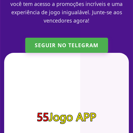
você tem acesso a promoções incríveis e uma
experiência de jogo inigualável. Junte-se aos
vencedores agora!
SEGUIR NO TELEGRAM