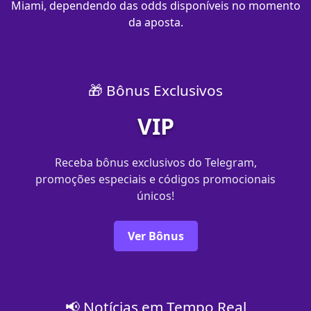
Miami, dependendo das odds disponíveis no momento
da aposta.
🎁 Bônus Exclusivos
VIP
Receba bônus exclusivos do Telegram,
promoções especiais e códigos promocionais
únicos!
Ver Bônus
📢 Notícias em Tempo Real