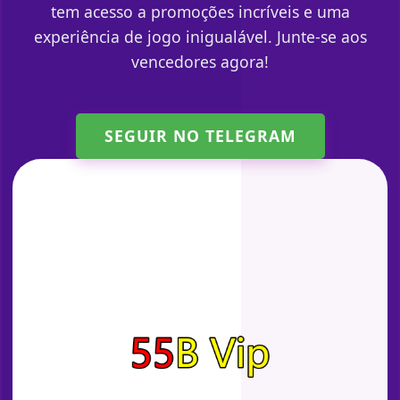
tem acesso a promoções incríveis e uma
experiência de jogo inigualável. Junte-se aos
vencedores agora!
SEGUIR NO TELEGRAM