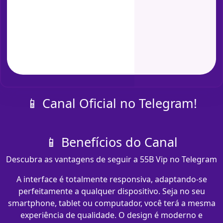
📱 Canal Oficial no Telegram!
📱 Benefícios do Canal
Descubra as vantagens de seguir a 55B Vip no Telegram
A interface é totalmente responsiva, adaptando-se
perfeitamente a qualquer dispositivo. Seja no seu
smartphone, tablet ou computador, você terá a mesma
experiência de qualidade. O design é moderno e