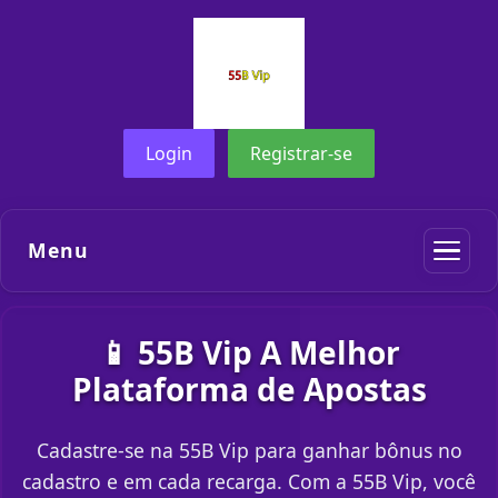
Login
Registrar-se
Menu
📱 55B Vip A Melhor
Plataforma de Apostas
Cadastre-se na 55B Vip para ganhar bônus no
cadastro e em cada recarga. Com a 55B Vip, você