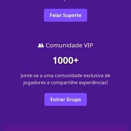
Falar Suporte
👥 Comunidade VIP
1000+
Junte-se a uma comunidade exclusiva de
jogadores e compartilhe experiências!
Entrar Grupo