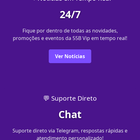
24/7
Fique por dentro de todas as novidades,
promoções e eventos da 55B Vip em tempo real!
Ver Notícias
💬 Suporte Direto
Chat
Suporte direto via Telegram, respostas rápidas e
atendimento personalizado!