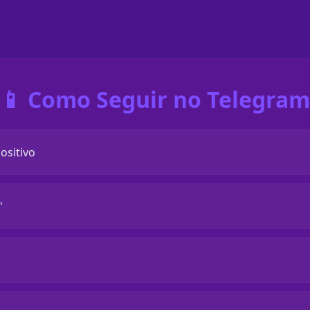
📱 Como Seguir no Telegram
ositivo
"