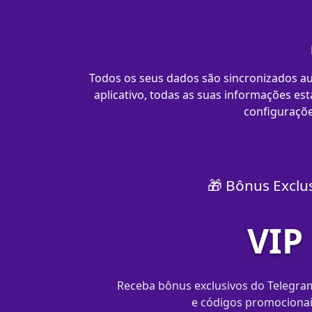
Todos os seus dados são sincronizados au
aplicativo, todas as suas informações es
configuraçõe
🎁 Bônus Exclu
VIP
Receba bônus exclusivos do Telegra
e códigos promocionai