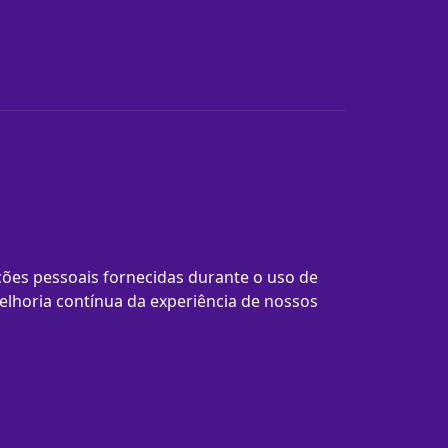
ões pessoais fornecidas durante o uso de
elhoria contínua da experiência de nossos