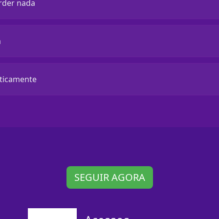
erder nada
a
aticamente
SEGUIR AGORA