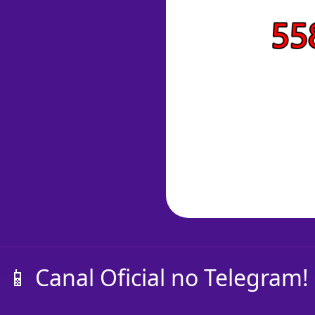
📱 Canal Oficial no Telegram!