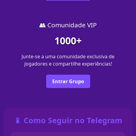
👥 Comunidade VIP
1000+
Junte-se a uma comunidade exclusiva de
jogadores e compartilhe experiências!
Entrar Grupo
📱 Como Seguir no Telegram