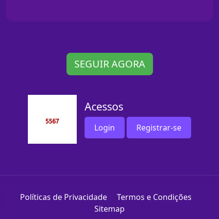
SEGUIR AGORA
Acessos
Login
Registrar-se
Políticas de Privacidade
Termos e Condições
Sitemap