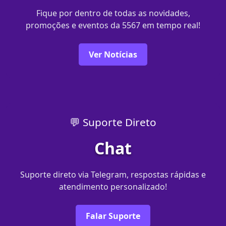
Fique por dentro de todas as novidades,
promoções e eventos da 5567 em tempo real!
Ver Notícias
💬 Suporte Direto
Chat
Suporte direto via Telegram, respostas rápidas e
atendimento personalizado!
Falar Suporte