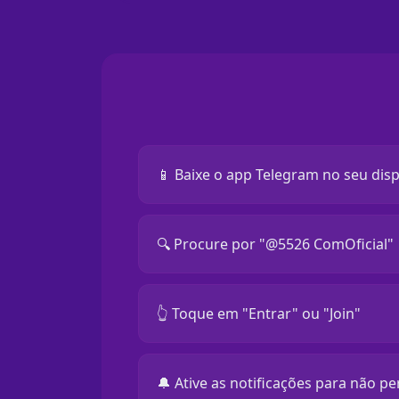
📱 Baixe o app Telegram no seu disp
🔍 Procure por "@5526 ComOficial"
👆 Toque em "Entrar" ou "Join"
🔔 Ative as notificações para não p