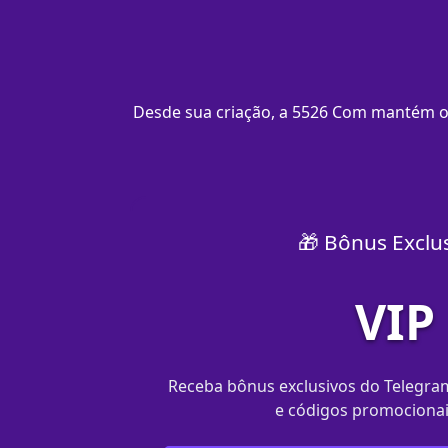
Desde sua criação, a 5526 Com mantém o 
🎁 Bônus Exclu
VIP
Receba bônus exclusivos do Telegra
e códigos promocionai