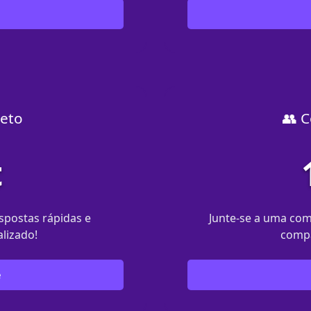
reto
👥 
t
espostas rápidas e
Junte-se a uma com
lizado!
compa
e