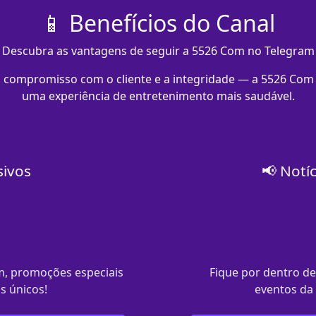
📱 Benefícios do Canal
Descubra as vantagens de seguir a 5526 Com no Telegram
compromisso com o cliente e a integridade — a 5526 Com 
uma experiência de entretenimento mais saudável.
sivos
📢 Notí
m, promoções especiais
Fique por dentro d
s únicos!
eventos da