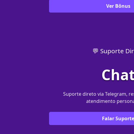
Ver Bônus
💬 Suporte Di
Cha
Suporte direto via Telegram, r
atendimento persona
Falar Suport