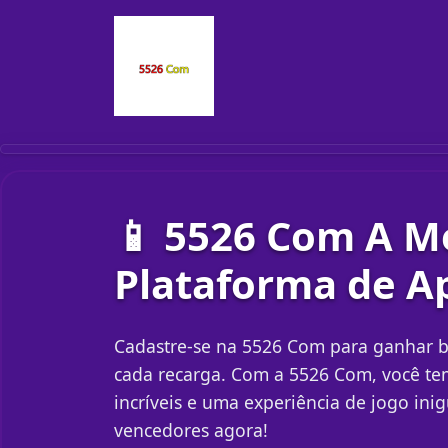
📱 5526 Com A M
Plataforma de A
Cadastre-se na 5526 Com para ganhar 
cada recarga. Com a 5526 Com, você t
incríveis e uma experiência de jogo inig
vencedores agora!