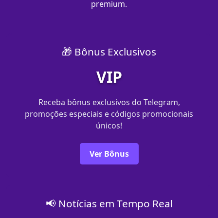
premium.
🎁 Bônus Exclusivos
VIP
Receba bônus exclusivos do Telegram,
promoções especiais e códigos promocionais
únicos!
Ver Bônus
📢 Notícias em Tempo Real