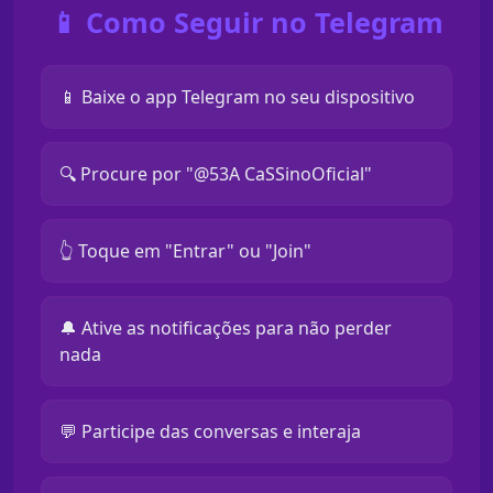
📱 Como Seguir no Telegram
📱 Baixe o app Telegram no seu dispositivo
🔍 Procure por "@53A CaSSinoOficial"
👆 Toque em "Entrar" ou "Join"
🔔 Ative as notificações para não perder
nada
💬 Participe das conversas e interaja