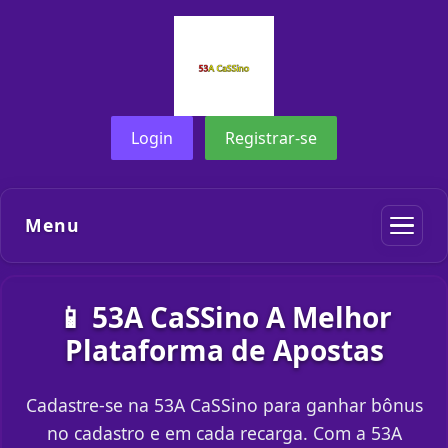
Login
Registrar-se
Menu
📱 53A CaSSino A Melhor
Plataforma de Apostas
Cadastre-se na 53A CaSSino para ganhar bônus
no cadastro e em cada recarga. Com a 53A