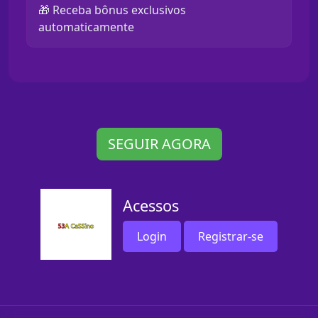
🎁 Receba bônus exclusivos
automaticamente
SEGUIR AGORA
Acessos
Login
Registrar-se