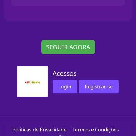
SEGUIR AGORA
Acessos
Login
Registrar-se
Políticas de Privacidade
Termos e Condições