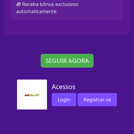
🎁 Receba bônus exclusivos
automaticamente
SEGUIR AGORA
Acessos
Login
Registrar-se