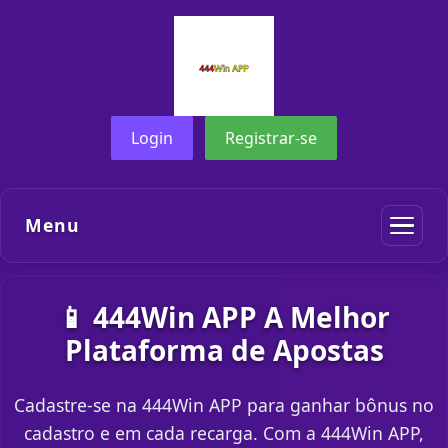
Login
Registrar-se
Menu
📱 444Win APP A Melhor
Plataforma de Apostas
Cadastre-se na 444Win APP para ganhar bônus no
cadastro e em cada recarga. Com a 444Win APP,