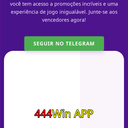
você tem acesso a promoções incríveis e uma
experiência de jogo inigualável. Junte-se aos
vencedores agora!
SEGUIR NO TELEGRAM