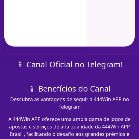
📱 Canal Oficial no Telegram!
📱 Benefícios do Canal
Descubra as vantagens de seguir a 444Win APP no
Telegram
A 444Win APP oferece uma ampla gama de jogos de
apostas e serviços de alta qualidade da 444Win APP
Brasil , facilitando o desafio aos grandes prêmios e