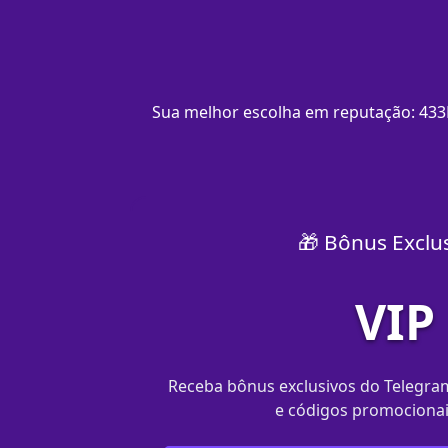
Sua melhor escolha em reputação: 433B
🎁 Bônus Exclu
VIP
Receba bônus exclusivos do Telegra
e códigos promocionai