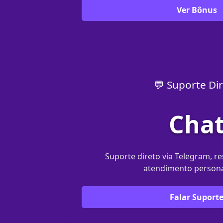
Ver Bônus
💬 Suporte Di
Cha
Suporte direto via Telegram, r
atendimento persona
Falar Suport