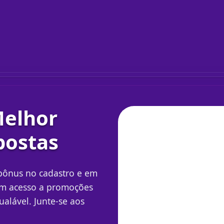
Melhor
postas
bônus no cadastro e em
em acesso a promoções
ualável. Junte-se aos