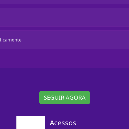
a
aticamente
SEGUIR AGORA
Acessos