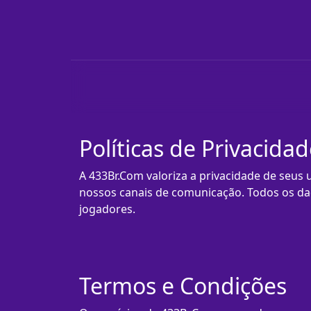
Políticas de Privacida
A 433Br.Com valoriza a privacidade de seus
nossos canais de comunicação. Todos os dad
jogadores.
Termos e Condições