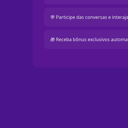
💬 Participe das conversas e interaj
🎁 Receba bônus exclusivos autom