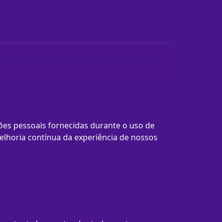
ões pessoais fornecidas durante o uso de
elhoria contínua da experiência de nossos