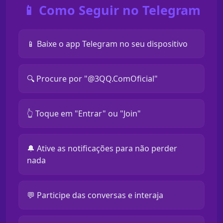
📱 Como Seguir no Telegram
📱 Baixe o app Telegram no seu dispositivo
🔍 Procure por "@3QQ.ComOficial"
👆 Toque em "Entrar" ou "Join"
🔔 Ative as notificações para não perder
nada
💬 Participe das conversas e interaja