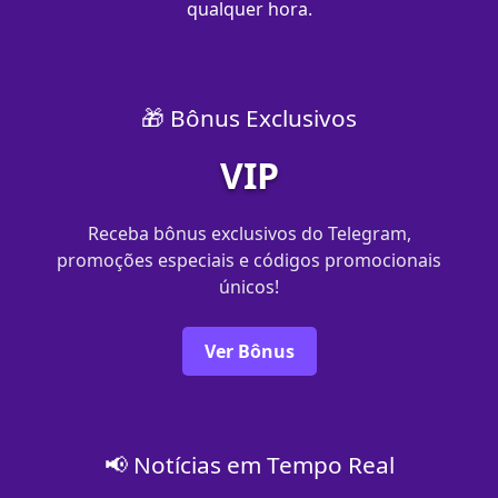
qualquer hora.
🎁 Bônus Exclusivos
VIP
Receba bônus exclusivos do Telegram,
promoções especiais e códigos promocionais
únicos!
Ver Bônus
📢 Notícias em Tempo Real