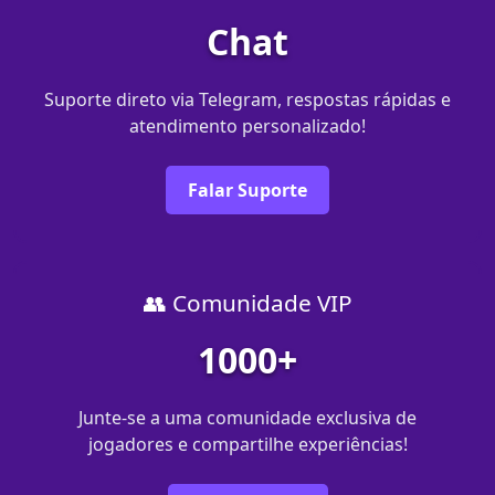
Chat
Suporte direto via Telegram, respostas rápidas e
atendimento personalizado!
Falar Suporte
👥 Comunidade VIP
1000+
Junte-se a uma comunidade exclusiva de
jogadores e compartilhe experiências!