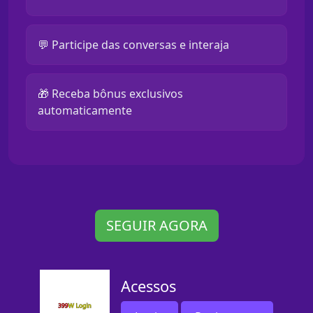
💬 Participe das conversas e interaja
🎁 Receba bônus exclusivos
automaticamente
SEGUIR AGORA
Acessos