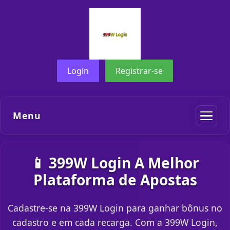
Login
Registrar-se
Menu
📱 399W Login A Melhor
Plataforma de Apostas
Cadastre-se na 399W Login para ganhar bônus no
cadastro e em cada recarga. Com a 399W Login,