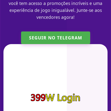
você tem acesso a promoções incríveis e uma
experiência de jogo inigualável. Junte-se aos
vencedores agora!
SEGUIR NO TELEGRAM