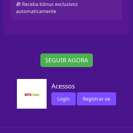
🎁 Receba bônus exclusivos
automaticamente
SEGUIR AGORA
Acessos
Login
Registrar-se