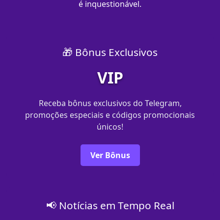
é inquestionável.
🎁 Bônus Exclusivos
VIP
Receba bônus exclusivos do Telegram,
promoções especiais e códigos promocionais
únicos!
Ver Bônus
📢 Notícias em Tempo Real