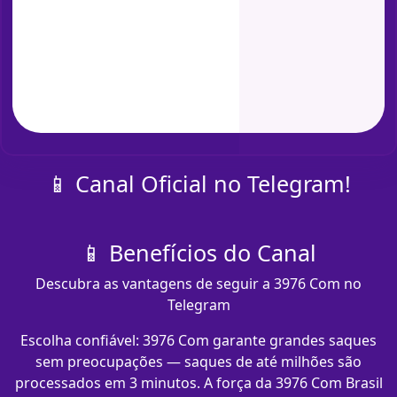
📱 Canal Oficial no Telegram!
📱 Benefícios do Canal
Descubra as vantagens de seguir a 3976 Com no
Telegram
Escolha confiável: 3976 Com garante grandes saques
sem preocupações — saques de até milhões são
processados em 3 minutos. A força da 3976 Com Brasil