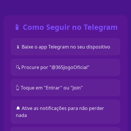
📱 Como Seguir no Telegram
📱 Baixe o app Telegram no seu dispositivo
🔍 Procure por "@365JogoOficial"
👆 Toque em "Entrar" ou "Join"
🔔 Ative as notificações para não perder
nada