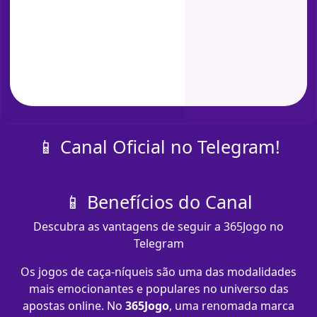
📱 Canal Oficial no Telegram!
📱 Benefícios do Canal
Descubra as vantagens de seguir a 365Jogo no
Telegram
Os jogos de caça-níqueis são uma das modalidades
mais emocionantes e populares no universo das
apostas online. No
365Jogo
, uma renomada marca