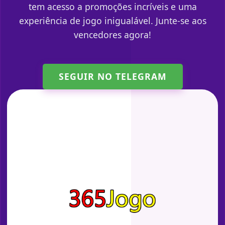
tem acesso a promoções incríveis e uma
experiência de jogo inigualável. Junte-se aos
vencedores agora!
SEGUIR NO TELEGRAM