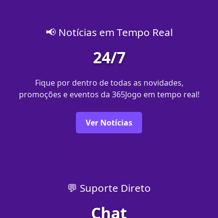
📢 Notícias em Tempo Real
24/7
Fique por dentro de todas as novidades,
promoções e eventos da 365Jogo em tempo real!
Ver Notícias
💬 Suporte Direto
Chat