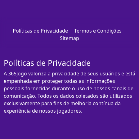
Políticas de Privacidade
Termos e Condições
Sitemap
Políticas de Privacidade
A 365Jogo valoriza a privacidade de seus usuários e está
empenhada em proteger todas as informações
pessoais fornecidas durante o uso de nossos canais de
comunicação. Todos os dados coletados são utilizados
exclusivamente para fins de melhoria contínua da
experiência de nossos jogadores.