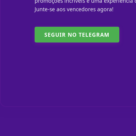
promoções incríveis e uma experiência d
Junte-se aos vencedores agora!
SEGUIR NO TELEGRAM