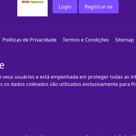
Login
Registrar-se
Políticas de Privacidade
Termos e Condições
Sitemap
de
de seus usuários e está empenhada em proteger todas as i
 os dados coletados são utilizados exclusivamente para fi