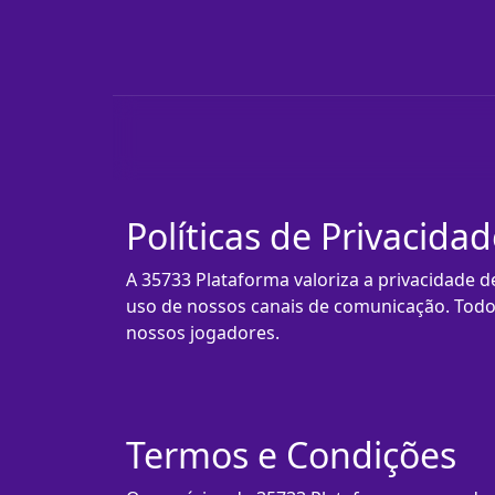
Políticas de Privacida
A 35733 Plataforma valoriza a privacidade 
uso de nossos canais de comunicação. Todos
nossos jogadores.
Termos e Condições