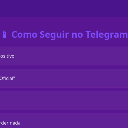
📱 Como Seguir no Telegram
ositivo
ficial"
erder nada