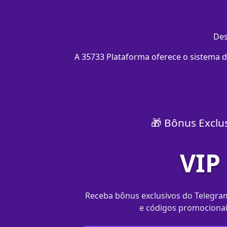
Des
A 35733 Plataforma oferece o sistema d
🎁 Bônus Exclu
VIP
Receba bônus exclusivos do Telegra
e códigos promocionai