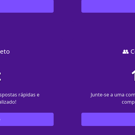
reto
👥 
t
espostas rápidas e
Junte-se a uma com
lizado!
compa
e