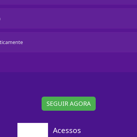
a
aticamente
SEGUIR AGORA
Acessos