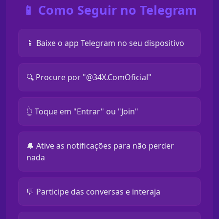
📱 Como Seguir no Telegram
📱 Baixe o app Telegram no seu dispositivo
🔍 Procure por "@34X.ComOficial"
👆 Toque em "Entrar" ou "Join"
🔔 Ative as notificações para não perder
nada
💬 Participe das conversas e interaja