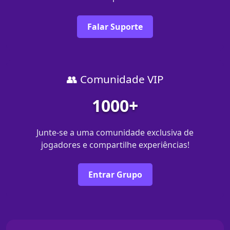
Falar Suporte
👥 Comunidade VIP
1000+
Junte-se a uma comunidade exclusiva de
jogadores e compartilhe experiências!
Entrar Grupo