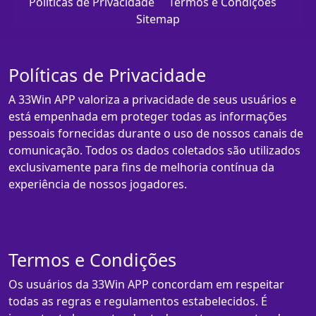
Políticas de Privacidade
Termos e Condições
Sitemap
Políticas de Privacidade
A 33Win APP valoriza a privacidade de seus usuários e
está empenhada em proteger todas as informações
pessoais fornecidas durante o uso de nossos canais de
comunicação. Todos os dados coletados são utilizados
exclusivamente para fins de melhoria contínua da
experiência de nossos jogadores.
Termos e Condições
Os usuários da 33Win APP concordam em respeitar
todas as regras e regulamentos estabelecidos. É