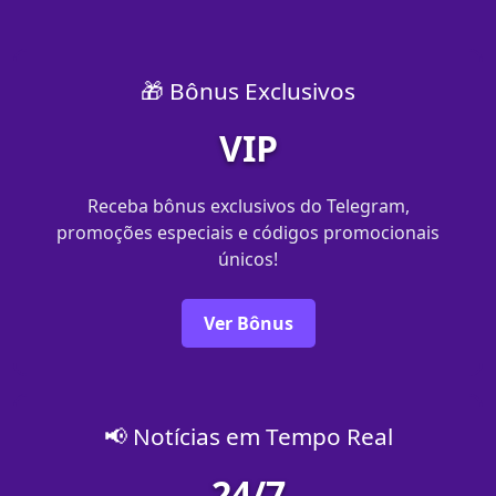
🎁 Bônus Exclusivos
VIP
Receba bônus exclusivos do Telegram,
promoções especiais e códigos promocionais
únicos!
Ver Bônus
📢 Notícias em Tempo Real
24/7