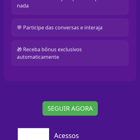
nada
💬 Participe das conversas e interaja
🎁 Receba bônus exclusivos
automaticamente
SEGUIR AGORA
Acessos