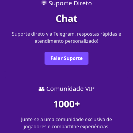
💬 Suporte Direto
Chat
Suporte direto via Telegram, respostas rápidas e
atendimento personalizado!
Falar Suporte
👥 Comunidade VIP
1000+
Junte-se a uma comunidade exclusiva de
jogadores e compartilhe experiências!