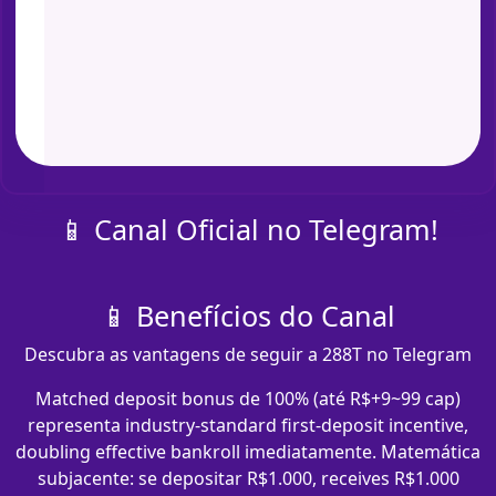
📱 Canal Oficial no Telegram!
📱 Benefícios do Canal
Descubra as vantagens de seguir a 288T no Telegram
Matched deposit bonus de 100% (até R$+9~99 cap)
representa industry-standard first-deposit incentive,
doubling effective bankroll imediatamente. Matemática
subjacente: se depositar R$1.000, receives R$1.000