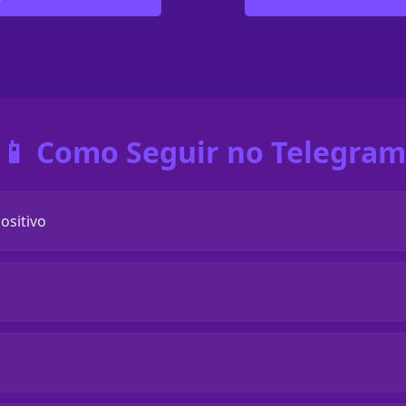
📱 Como Seguir no Telegram
ositivo