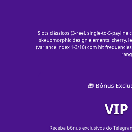
Slots clássicos (3-reel, single-to-5-payli
skeuomorphic design elements: cherry, le
(variance index 1-3/10) com hit frequencie
rang
🎁 Bônus Exclu
VIP
Receba bônus exclusivos do Telegra