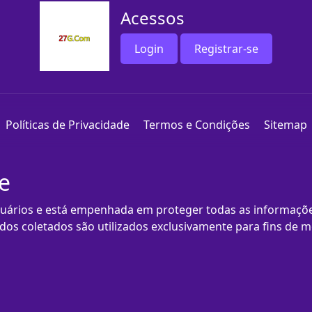
Acessos
Login
Registrar-se
Políticas de Privacidade
Termos e Condições
Sitemap
de
usuários e está empenhada em proteger todas as informaçõe
os coletados são utilizados exclusivamente para fins de m