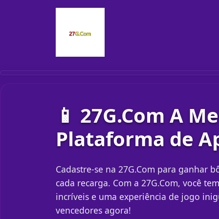
📱 27G.Com A Me
Plataforma de A
Cadastre-se na 27G.Com para ganhar b
cada recarga. Com a 27G.Com, você te
incríveis e uma experiência de jogo inig
vencedores agora!