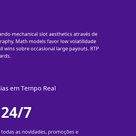
vando mechanical slot aesthetics através de
raphy. Math models favor low volatilidade
ll wins sobre occasional large payouts. RTP
ards.
cias em Tempo Real
24/7
e todas as novidades, promoções e