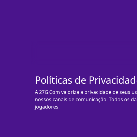
Políticas de Privacida
A 27G.Com valoriza a privacidade de seus 
nossos canais de comunicação. Todos os dad
jogadores.