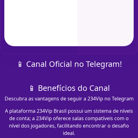
📱 Canal Oficial no Telegram!
📱 Benefícios do Canal
Descubra as vantagens de seguir a 234Vip no Telegram
A plataforma 234Vip Brasil possui um sistema de níveis
de conta; a 234Vip oferece salas compatíveis com o
nível dos jogadores, facilitando encontrar o desafio
ideal.