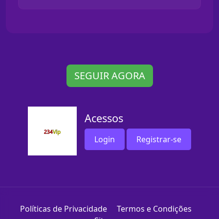
SEGUIR AGORA
Acessos
Login
Registrar-se
Políticas de Privacidade
Termos e Condições