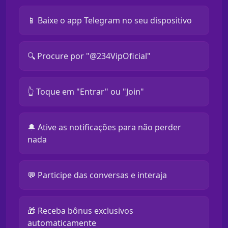
📱 Baixe o app Telegram no seu dispositivo
🔍 Procure por "@234VipOficial"
👆 Toque em "Entrar" ou "Join"
🔔 Ative as notificações para não perder
nada
💬 Participe das conversas e interaja
🎁 Receba bônus exclusivos
automaticamente