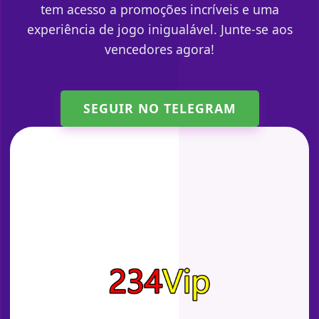
tem acesso a promoções incríveis e uma
experiência de jogo inigualável. Junte-se aos
vencedores agora!
SEGUIR NO TELEGRAM