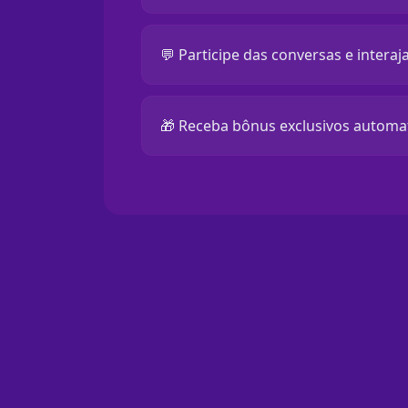
💬 Participe das conversas e interaj
🎁 Receba bônus exclusivos autom