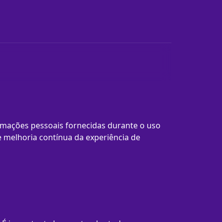
rmações pessoais fornecidas durante o uso
e melhoria contínua da experiência de