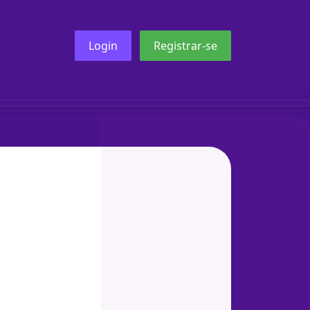
Login
Registrar-se