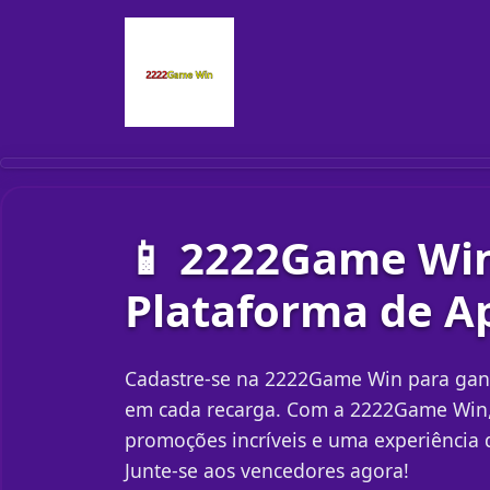
📱 2222Game Wi
Plataforma de A
Cadastre-se na 2222Game Win para gan
em cada recarga. Com a 2222Game Win,
promoções incríveis e uma experiência d
Junte-se aos vencedores agora!