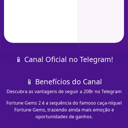
📱 Canal Oficial no Telegram!
📱 Benefícios do Canal
Descubra as vantagens de seguir a 20Br no Telegram
Fortune Gems 2 é a sequência do famoso caça-níquel
Fortune Gems, trazendo ainda mais emoção e
oportunidades de ganhos.