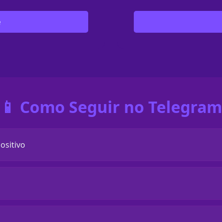
e
📱 Como Seguir no Telegram
ositivo