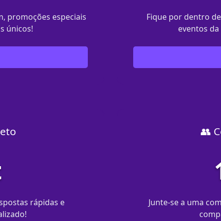
m, promoções especiais
Fique por dentro d
s únicos!
eventos da
reto
👥 
t
espostas rápidas e
Junte-se a uma com
lizado!
compa