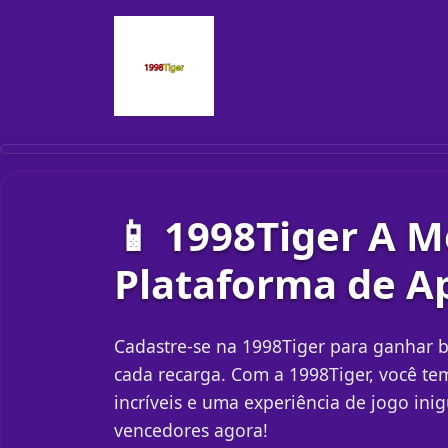
📱 1998Tiger A M
Plataforma de A
Cadastre-se na 1998Tiger para ganhar 
cada recarga. Com a 1998Tiger, você t
incríveis e uma experiência de jogo inig
vencedores agora!