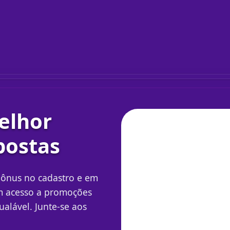
elhor
postas
bônus no cadastro e em
em acesso a promoções
ualável. Junte-se aos