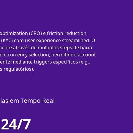
timization (CRO) e friction reduction,
 (KYC) com user experience streamlined. O
ente através de múltiplos steps de baixa
rd e currency selection, permitindo account
nte mediante triggers específicos (e.g.,
 regulatórios).
cias em Tempo Real
24/7