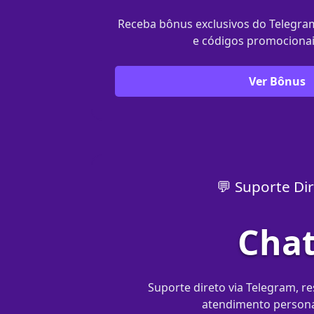
Receba bônus exclusivos do Telegra
e códigos promocionai
Ver Bônus
💬 Suporte Di
Cha
Suporte direto via Telegram, r
atendimento persona