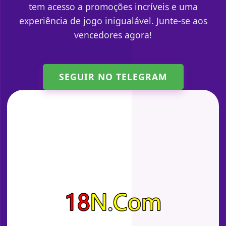
tem acesso a promoções incríveis e uma
experiência de jogo inigualável. Junte-se aos
vencedores agora!
SEGUIR NO TELEGRAM