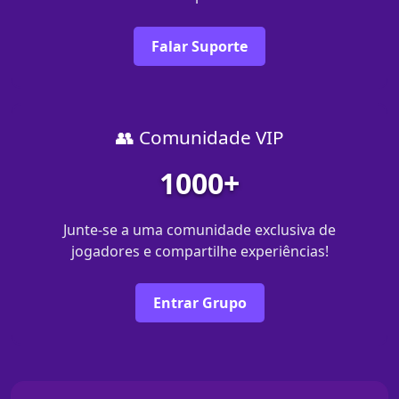
Falar Suporte
👥 Comunidade VIP
1000+
Junte-se a uma comunidade exclusiva de
jogadores e compartilhe experiências!
Entrar Grupo