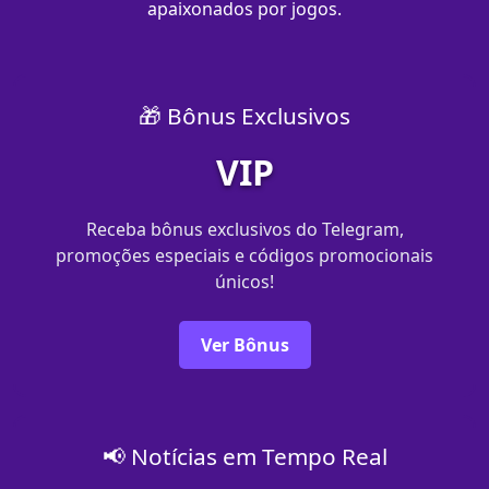
apaixonados por jogos.
🎁 Bônus Exclusivos
VIP
Receba bônus exclusivos do Telegram,
promoções especiais e códigos promocionais
únicos!
Ver Bônus
📢 Notícias em Tempo Real