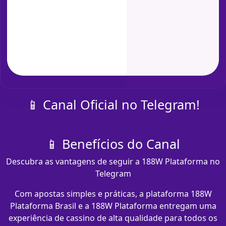
📱 Canal Oficial no Telegram!
📱 Benefícios do Canal
Descubra as vantagens de seguir a 188W Plataforma no
Telegram
Com apostas simples e práticas, a plataforma 188W
Plataforma Brasil e a 188W Plataforma entregam uma
experiência de cassino de alta qualidade para todos os