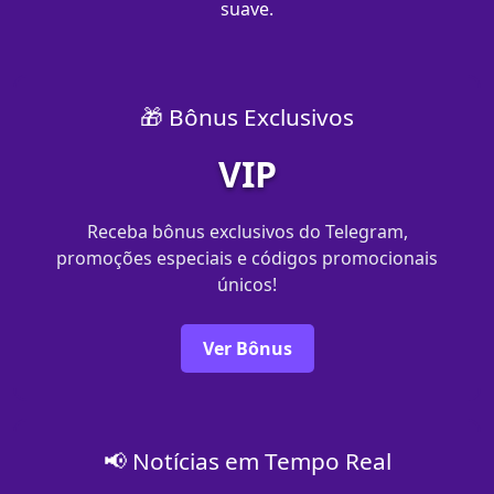
suave.
🎁 Bônus Exclusivos
VIP
Receba bônus exclusivos do Telegram,
promoções especiais e códigos promocionais
únicos!
Ver Bônus
📢 Notícias em Tempo Real