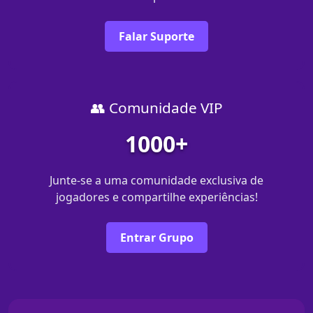
Falar Suporte
👥 Comunidade VIP
1000+
Junte-se a uma comunidade exclusiva de
jogadores e compartilhe experiências!
Entrar Grupo