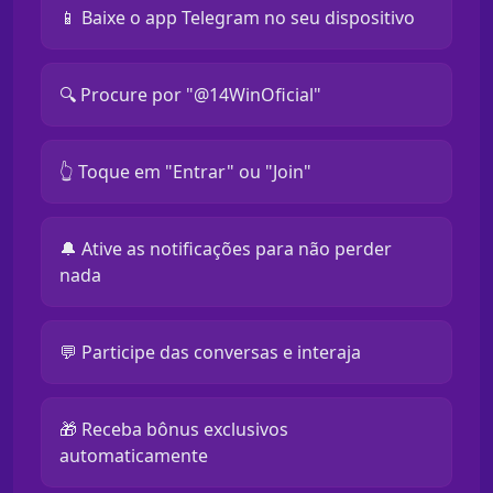
📱 Baixe o app Telegram no seu dispositivo
🔍 Procure por "@14WinOficial"
👆 Toque em "Entrar" ou "Join"
🔔 Ative as notificações para não perder
nada
💬 Participe das conversas e interaja
🎁 Receba bônus exclusivos
automaticamente