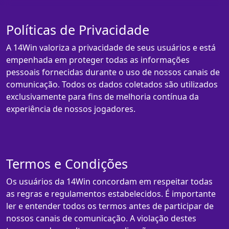
Políticas de Privacidade
A 14Win valoriza a privacidade de seus usuários e está
empenhada em proteger todas as informações
pessoais fornecidas durante o uso de nossos canais de
comunicação. Todos os dados coletados são utilizados
exclusivamente para fins de melhoria contínua da
experiência de nossos jogadores.
Termos e Condições
Os usuários da 14Win concordam em respeitar todas
as regras e regulamentos estabelecidos. É importante
ler e entender todos os termos antes de participar de
nossos canais de comunicação. A violação destes