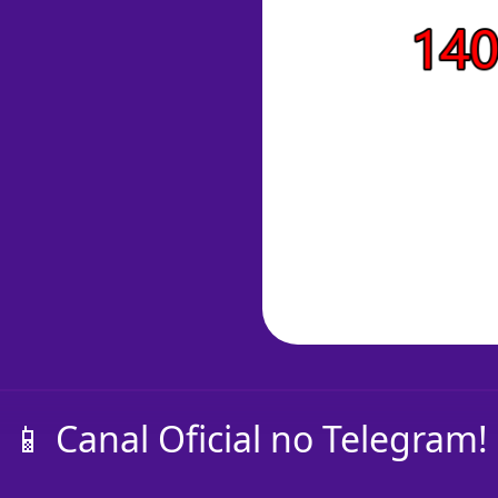
📱 Canal Oficial no Telegram!