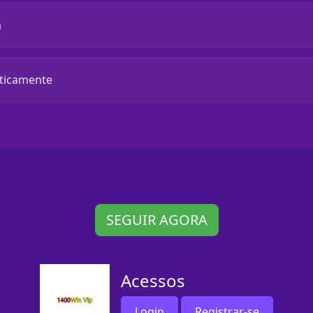
a
aticamente
SEGUIR AGORA
Acessos
Login
Registrar-se