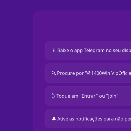
📱 Baixe o app Telegram no seu disp
🔍 Procure por "@1400Win VipOficia
👆 Toque em "Entrar" ou "Join"
🔔 Ative as notificações para não p