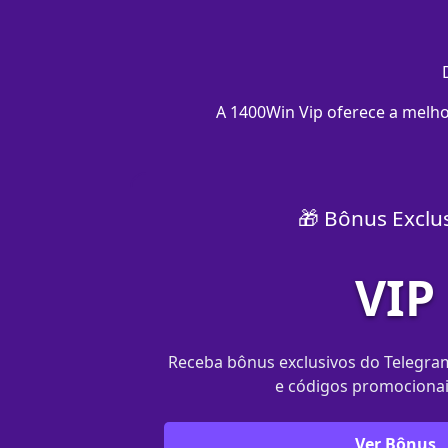
A 1400Win Vip oferece a melhor
🎁 Bônus Exclu
VIP
Receba bônus exclusivos do Telegra
e códigos promocionai
Ver Bônus