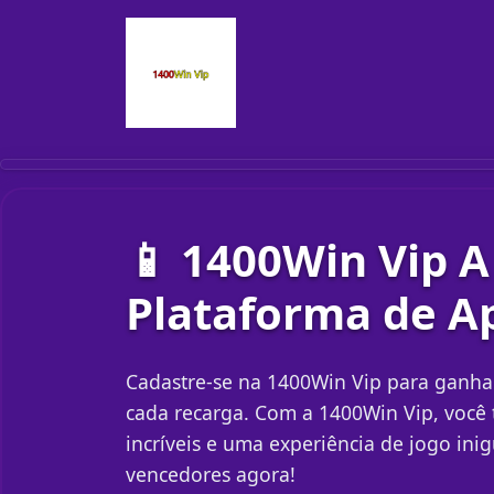
📱 1400Win Vip 
Plataforma de A
Cadastre-se na 1400Win Vip para ganha
cada recarga. Com a 1400Win Vip, você
incríveis e uma experiência de jogo inig
vencedores agora!