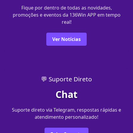
Fique por dentro de todas as novidades,
promoções e eventos da 136Win APP em tempo
real!
Ver Notícias
💬 Suporte Direto
Chat
Suporte direto via Telegram, respostas rápidas e
atendimento personalizado!