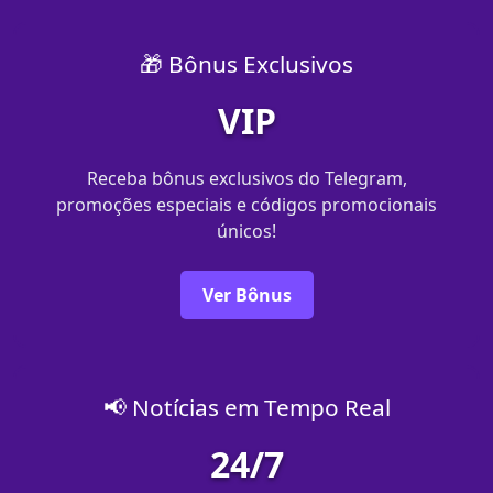
🎁 Bônus Exclusivos
VIP
Receba bônus exclusivos do Telegram,
promoções especiais e códigos promocionais
únicos!
Ver Bônus
📢 Notícias em Tempo Real
24/7