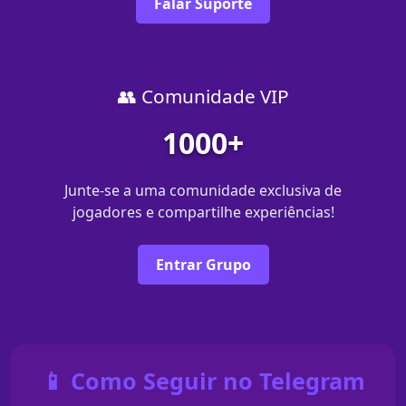
Falar Suporte
👥 Comunidade VIP
1000+
Junte-se a uma comunidade exclusiva de
jogadores e compartilhe experiências!
Entrar Grupo
📱 Como Seguir no Telegram