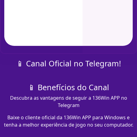
📱 Canal Oficial no Telegram!
📱 Benefícios do Canal
Descubra as vantagens de seguir a 136Win APP no
Telegram
Baixe o cliente oficial da 136Win APP para Windows e
tenha a melhor experiência de jogo no seu computador.