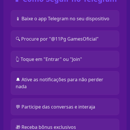
📱 Baixe o app Telegram no seu dispositivo
🔍 Procure por "@11Pg GamesOficial"
👆 Toque em "Entrar" ou "Join"
🔔 Ative as notificações para não perder
nada
💬 Participe das conversas e interaja
🎁 Receba bônus exclusivos