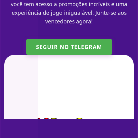
você tem acesso a promoções incríveis e uma
experiência de jogo inigualável. Junte-se aos
vencedores agora!
SEGUIR NO TELEGRAM