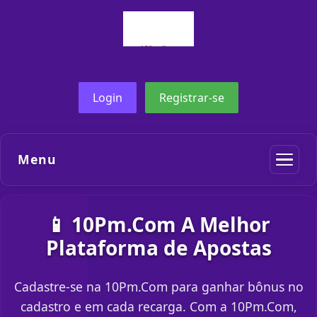
Login
Registrar-se
Menu
📱 10Pm.Com A Melhor
Plataforma de Apostas
Cadastre-se na 10Pm.Com para ganhar bônus no
cadastro e em cada recarga. Com a 10Pm.Com,