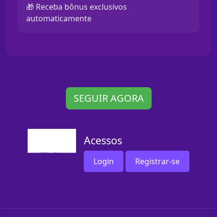
🎁 Receba bônus exclusivos
automaticamente
SEGUIR AGORA
Acessos
Login
Registrar-se