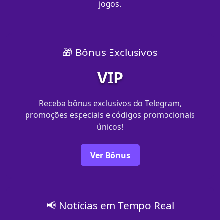
jogos.
🎁 Bônus Exclusivos
VIP
Receba bônus exclusivos do Telegram,
promoções especiais e códigos promocionais
únicos!
Ver Bônus
📢 Notícias em Tempo Real